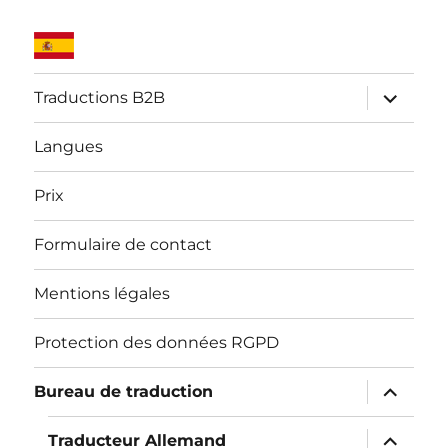
ouvrir
Traductions B2B
le
sous-
menu
Langues
Prix
Formulaire de contact
Mentions légales
Protection des données RGPD
ouvrir
Bureau de traduction
le
sous-
menu
ouvrir
Traducteur Allemand