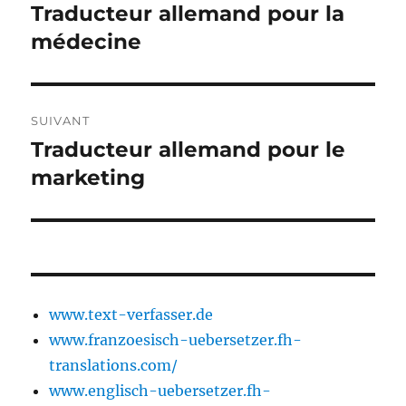
de
Traducteur allemand pour la
Publication
précédente :
médecine
l’article
SUIVANT
Traducteur allemand pour le
Publication
suivante :
marketing
www.text-verfasser.de
www.franzoesisch-uebersetzer.fh-
translations.com/
www.englisch-uebersetzer.fh-