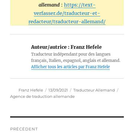
allemand
:
https://text-
verfasser.de/traducteur-et-
redacteur/traducteur-allemand/
Auteur/autrice :
Franz Hefele
Traducteur indépendant pour des langues
français, Italien, espagnol, anglais et allemand.
Afficher tous les articles par Franz Hefele
Auteur
Publié
Catégories
Étique
Franz Hefele
13/09/2021
Traducteur Allemand
le
Agence de traduction allemande
Navigation
PRÉCÉDENT