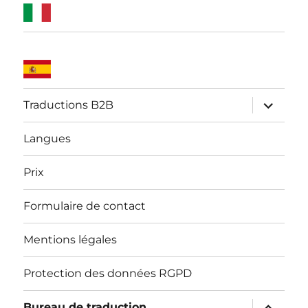
ouvrir
Traductions B2B
le
sous-
menu
Langues
Prix
Formulaire de contact
Mentions légales
Protection des données RGPD
ouvrir
Bureau de traduction