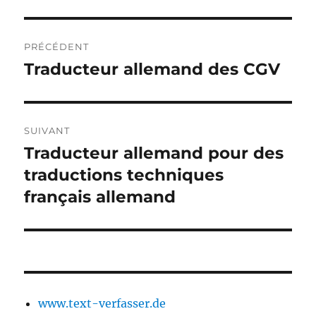
Navigation
PRÉCÉDENT
de
Traducteur allemand des CGV
Publication
précédente :
l’article
SUIVANT
Traducteur allemand pour des
Publication
suivante :
traductions techniques
français allemand
www.text-verfasser.de