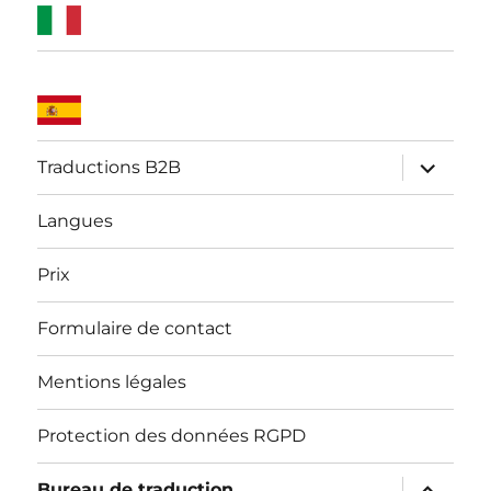
ouvrir
Traductions B2B
le
sous-
menu
Langues
Prix
Formulaire de contact
Mentions légales
Protection des données RGPD
ouvrir
Bureau de traduction