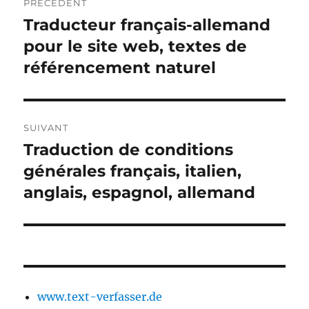
PRÉCÉDENT
de
Traducteur français-allemand
Publication
précédente :
pour le site web, textes de
l’article
référencement naturel
SUIVANT
Traduction de conditions
Publication
suivante :
générales français, italien,
anglais, espagnol, allemand
www.text-verfasser.de