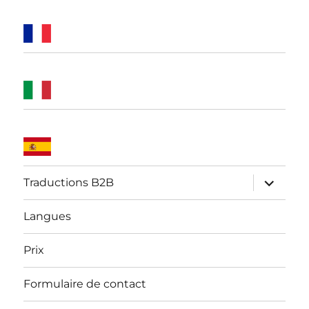
ouvrir
Traductions B2B
le
sous-
menu
Langues
Prix
Formulaire de contact